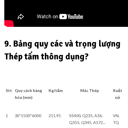
9. Bảng quy các và trọng lượng
Thép tấm thông dụng?
Stt
Quy cách hàng
Kg/tấm
Mác Thép
Xuất
hóa (mm)
xứ
1
3li*1500*6000
211,95
SS400, Q235, A36,
VN,
Q355, Q345, A572…
TQ