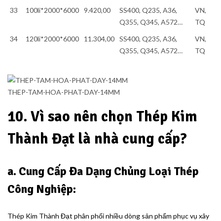
33
100li*2000*6000
9.420,00
SS400, Q235, A36,
VN,
Q355, Q345, A572…
TQ
34
120li*2000*6000
11.304,00
SS400, Q235, A36,
VN,
Q355, Q345, A572…
TQ
THEP-TAM-HOA-PHAT-DAY-14MM
10. Vì sao nên chọn Thép Kim
Thành Đạt là nhà cung cấp?
a. Cung Cấp Đa Dạng Chủng Loại Thép
Công Nghiệp:
Thép Kim Thành Đạt phân phối nhiều dòng sản phẩm phục vụ xây