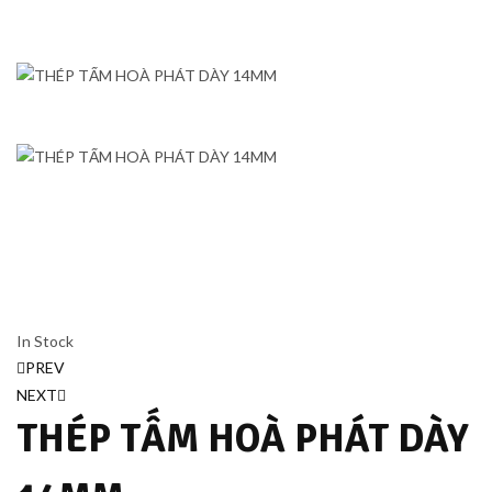
In Stock
Điều
PREV
NEXT
hướng
THÉP TẤM HOÀ PHÁT DÀY
bài