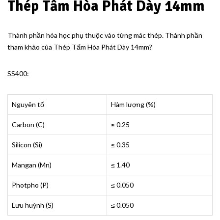
Thép Tấm Hòa Phát Dày 14mm
Thành phần hóa học phụ thuộc vào từng mác thép. Thành phần
tham khảo của
Thép Tấm Hòa Phát Dày 14mm?
SS400:
Nguyên tố
Hàm lượng (%)
Carbon (C)
≤ 0.25
Silicon (Si)
≤ 0.35
Mangan (Mn)
≤ 1.40
Photpho (P)
≤ 0.050
Lưu huỳnh (S)
≤ 0.050