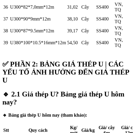
VN,
36
U300*82*7,0mm*12m
31,02
Cây
SS400
TQ
VN,
37
U300*90*9mm*12m
38,10
Cây
SS400
TQ
VN,
38
U300*87*9.5mm*12m
39,17
Cây
SS400
TQ
VN,
39
U380*100*10.5*16mm*12m
54,50
Cây
SS400
TQ
✅
PHẦN 2: BẢNG GIÁ THÉP U | CÁC
YẾU TỐ ẢNH HƯỞNG ĐẾN GIÁ THÉP
U
🔹
2.1 Giá thép U? Bảng giá thép U hôm
nay?
🔹
Bảng giá thép U hôm nay (tham khảo):
Kg/
Giá/ cây
Giá/ 
Stt
Quy cách
Giá/kg
mét
6m
12