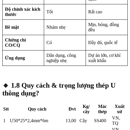
Độ chính xác kích
Tốt
Rất cao
thước
Mịn, bóng, đồng
Bề mặt
Nhám nhẹ
đều
Chứng chỉ
Có
Đầy đủ, quốc tế
CO/CQ
Dân dụng, công
Dự án lớn, cơ khí
Ứng dụng
nghiệp nhẹ
xuất khẩu
🔹
1.8 Quy cách & trọng lượng thép U
thông dụng?
Kg/
Mác
Xuất
Stt
Quy cách
Đvt
cây
thép
xứ
VN,
1
U50*25*2,4mm*6m
13,00
Cây
SS400
TQ
VN,