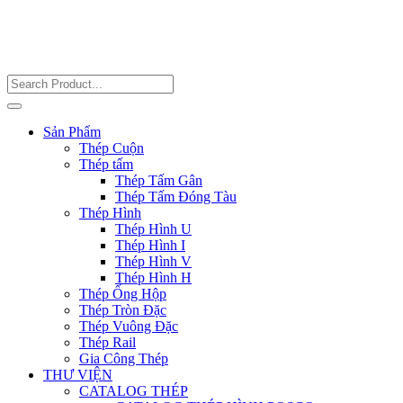
Sản Phẩm
Thép Cuộn
Thép tấm
Thép Tấm Gân
Thép Tấm Đóng Tàu
Thép Hình
Thép Hình U
Thép Hình I
Thép Hình V
Thép Hình H
Thép Ống Hộp
Thép Tròn Đặc
Thép Vuông Đặc
Thép Rail
Gia Công Thép
THƯ VIỆN
CATALOG THÉP