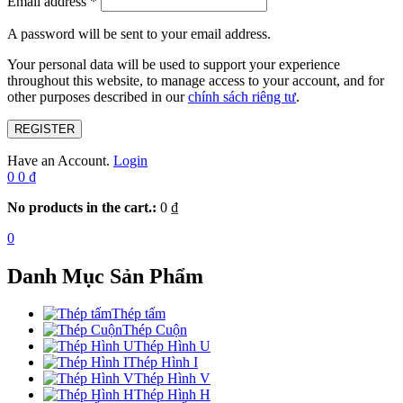
Email address
*
A password will be sent to your email address.
Your personal data will be used to support your experience
throughout this website, to manage access to your account, and for
other purposes described in our
chính sách riêng tư
.
REGISTER
Have an Account.
Login
0
0
₫
No products in the cart.:
0
₫
0
Danh Mục Sản Phẩm
Thép tấm
Thép Cuộn
Thép Hình U
Thép Hình I
Thép Hình V
Thép Hình H