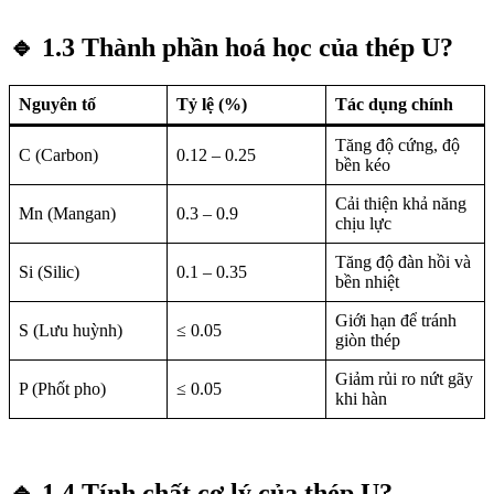
🔹
1.3 Thành phần hoá học của thép U?
Nguyên tố
Tỷ lệ (%)
Tác dụng chính
Tăng độ cứng, độ
C (Carbon)
0.12 – 0.25
bền kéo
Cải thiện khả năng
Mn (Mangan)
0.3 – 0.9
chịu lực
Tăng độ đàn hồi và
Si (Silic)
0.1 – 0.35
bền nhiệt
Giới hạn để tránh
S (Lưu huỳnh)
≤ 0.05
giòn thép
Giảm rủi ro nứt gãy
P (Phốt pho)
≤ 0.05
khi hàn
🔹
1.4 Tính chất cơ lý của thép U?