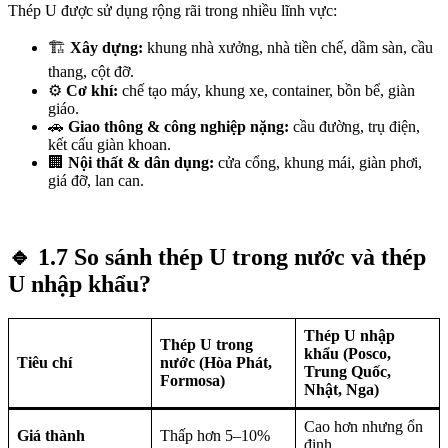
Thép U được sử dụng rộng rãi trong nhiều lĩnh vực:
🏗️
Xây dựng:
khung nhà xưởng, nhà tiền chế, dầm sàn, cầu
thang, cột đỡ.
⚙️
Cơ khí:
chế tạo máy, khung xe, container, bồn bể, giàn
giáo.
🚗
Giao thông & công nghiệp nặng:
cầu đường, trụ điện,
kết cấu giàn khoan.
🏢
Nội thất & dân dụng:
cửa cổng, khung mái, giàn phơi,
giá đỡ, lan can.
🔹
1.7 So sánh thép U trong nước và thép
U nhập khẩu?
Thép U nhập
Thép U trong
khẩu (Posco,
Tiêu chí
nước (Hòa Phát,
Trung Quốc,
Formosa)
Nhật, Nga)
Cao hơn nhưng ổn
Giá thành
Thấp hơn 5–10%
định