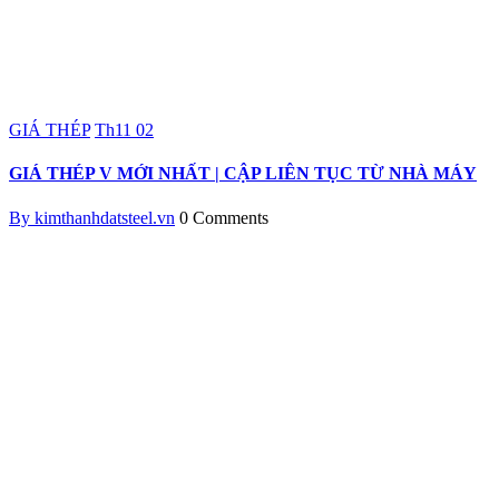
GIÁ THÉP
Th11
02
GIÁ THÉP V MỚI NHẤT | CẬP LIÊN TỤC TỪ NHÀ MÁY
By kimthanhdatsteel.vn
0 Comments