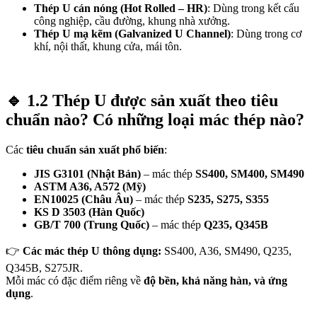
Thép U cán nóng (Hot Rolled – HR)
: Dùng trong kết cấu
công nghiệp, cầu đường, khung nhà xưởng.
Thép U mạ kẽm (Galvanized U Channel)
: Dùng trong cơ
khí, nội thất, khung cửa, mái tôn.
🔹
1.2 Thép U được sản xuất theo tiêu
chuẩn nào? Có những loại mác thép nào?
Các
tiêu chuẩn sản xuất phổ biến
:
JIS G3101 (Nhật Bản)
– mác thép
SS400, SM400, SM490
ASTM A36, A572 (Mỹ)
EN10025 (Châu Âu)
– mác thép
S235, S275, S355
KS D 3503 (Hàn Quốc)
GB/T 700 (Trung Quốc)
– mác thép
Q235, Q345B
👉
Các mác thép U thông dụng:
SS400, A36, SM490, Q235,
Q345B, S275JR.
Mỗi mác có đặc điểm riêng về
độ bền, khả năng hàn, và ứng
dụng
.