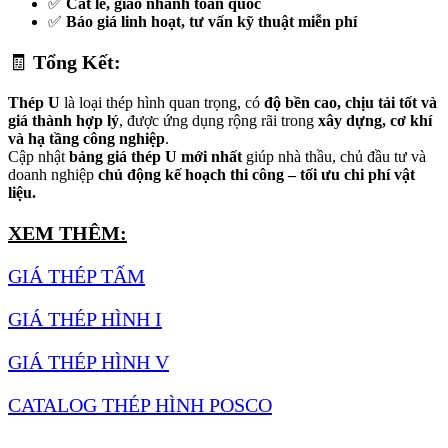
✅
Cắt lẻ, giao nhanh toàn quốc
✅
Báo giá linh hoạt, tư vấn kỹ thuật miễn phí
🧾
Tổng Kết:
Thép U
là loại thép hình quan trọng, có
độ bền cao, chịu tải tốt và
giá thành hợp lý
, được ứng dụng rộng rãi trong
xây dựng, cơ khí
và hạ tầng công nghiệp
.
Cập nhật
bảng giá thép U mới nhất
giúp nhà thầu, chủ đầu tư và
doanh nghiệp
chủ động kế hoạch thi công – tối ưu chi phí vật
liệu.
XEM THÊM:
GIÁ THÉP TẤM
GIÁ THÉP HÌNH I
GIÁ THÉP HÌNH V
CATALOG THÉP HÌNH POSCO