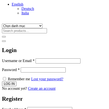
English
Deutsch
Italia
Login
Username or Email
*
Password
*
Remember me
Lost your password?
No account yet?
Create an account
Register