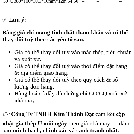
39
U380*100*10.5*16mm*12m
54,50
–
–
–
✅
Lưu ý:
Bảng giá chỉ mang tính chất tham khảo và có thể
thay đổi tuỳ theo các yếu tố sau:
Giá có thể thay đổi tuỳ vào mác thép, tiêu chuẩn
và xuất xứ.
Giá có thể thay đổi tuỳ vào thời điểm đặt hàng
& địa điểm giao hàng.
Giá có thể thay đổi tuỳ theo quy cách & số
lượng đơn hàng.
Hàng hoá có đầy đủ chứng chỉ CO/CQ xuất xứ
nhà máy.
👉
Công Ty TNHH Kim Thành Đạt
cam kết
cập
nhật giá thép U mỗi ngày
theo giá nhà máy — đảm
bảo
minh bạch, chính xác và cạnh tranh nhất.