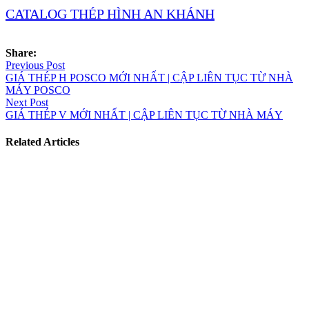
CATALOG THÉP HÌNH AN KHÁNH
Share:
Điều
Previous Post
GIÁ THÉP H POSCO MỚI NHẤT | CẬP LIÊN TỤC TỪ NHÀ
hướng
MÁY POSCO
bài
Next Post
GIÁ THÉP V MỚI NHẤT | CẬP LIÊN TỤC TỪ NHÀ MÁY
viết
Related Articles