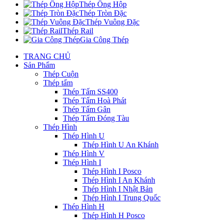
Thép Ống Hộp
Thép Tròn Đặc
Thép Vuông Đặc
Thép Rail
Gia Công Thép
TRANG CHỦ
Sản Phẩm
Thép Cuộn
Thép tấm
Thép Tấm SS400
Thép Tấm Hoà Phát
Thép Tấm Gân
Thép Tấm Đóng Tàu
Thép Hình
Thép Hình U
Thép Hình U An Khánh
Thép Hình V
Thép Hình I
Thép Hình I Posco
Thép Hình I An Khánh
Thép Hình I Nhật Bản
Thép Hình I Trung Quốc
Thép Hình H
Thép Hình H Posco