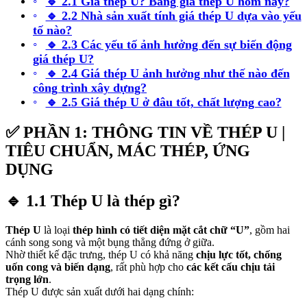
🔹 2.1 Giá thép U? Bảng giá thép U hôm nay?
🔹 2.2 Nhà sản xuất tính giá thép U dựa vào yếu
tố nào?
🔹 2.3 Các yếu tố ảnh hưởng đến sự biến động
giá thép U?
🔹 2.4 Giá thép U ảnh hưởng như thế nào đến
công trình xây dựng?
🔹 2.5 Giá thép U ở đâu tốt, chất lượng cao?
✅
PHẦN 1: THÔNG TIN VỀ THÉP U |
TIÊU CHUẨN, MÁC THÉP, ỨNG
DỤNG
🔹
1.1 Thép U là thép gì?
Thép U
là loại
thép hình có tiết diện mặt cắt chữ “U”
, gồm hai
cánh song song và một bụng thẳng đứng ở giữa.
Nhờ thiết kế đặc trưng, thép U có khả năng
chịu lực tốt, chống
uốn cong và biến dạng
, rất phù hợp cho
các kết cấu chịu tải
trọng lớn
.
Thép U được sản xuất dưới hai dạng chính: