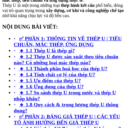
mác thép, tiêu chuẩn và ứng dụng thực tế
.
Thép U là một trong những loại
thép hình kết cấu
phổ biến, đóng
vai trò quan trọng trong
xây dựng, cơ khí và công nghiệp chế tạo
nhờ khả năng chịu lực và độ bền cao.
NỘI DUNG BÀI VIẾT:
✅ PHẦN 1: THÔNG TIN VỀ THÉP U | TIÊU
CHUẨN, MÁC THÉP, ỨNG DỤNG
🔹 1.1 Thép U là thép gì?
🔹 1.2 Thép U được sản xuất theo tiêu chuẩn
nào? Có những loại mác thép nào?
🔹 1.3 Thành phần hoá học của thép U?
🔹 1.4 Tính chất cơ lý của thép U?
🔹 1.5 Ưu điểm của thép U?
🔹 1.6 Ứng dụng của thép U?
🔹 1.7 So sánh thép U trong nước và thép U
nhập khẩu?
🔹 1.8 Quy cách & trọng lượng thép U thông
dụng?
✅ PHẦN 2: BẢNG GIÁ THÉP U | CÁC YẾU
TỐ ẢNH HƯỞNG ĐẾN GIÁ THÉP U