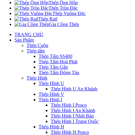
Thép Ống Hộp
Thép Tròn Đặc
Thép Vuông Đặc
Thép Rail
Gia Công Thép
TRANG CHỦ
Sản Phẩm
Thép Cuộn
Thép tấm
Thép Tấm SS400
Thép Tấm Hoà Phát
Thép Tấm Gân
Thép Tấm Đóng Tàu
Thép Hình
Thép Hình U
Thép Hình U An Khánh
Thép Hình V
Thép Hình I
Thép Hình I Posco
Thép Hình I An Khánh
Thép Hình I Nhật Bản
Thép Hình I Trung Quốc
Thép Hình H
Thép Hình H Posco