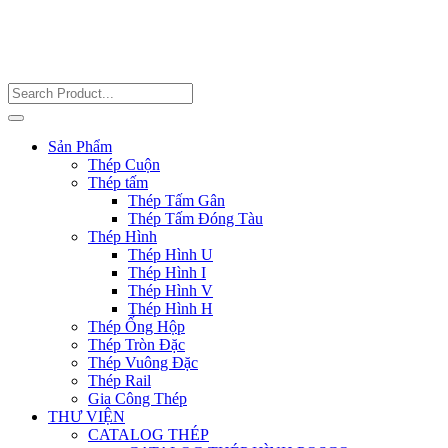
Sản Phẩm
Thép Cuộn
Thép tấm
Thép Tấm Gân
Thép Tấm Đóng Tàu
Thép Hình
Thép Hình U
Thép Hình I
Thép Hình V
Thép Hình H
Thép Ống Hộp
Thép Tròn Đặc
Thép Vuông Đặc
Thép Rail
Gia Công Thép
THƯ VIỆN
CATALOG THÉP