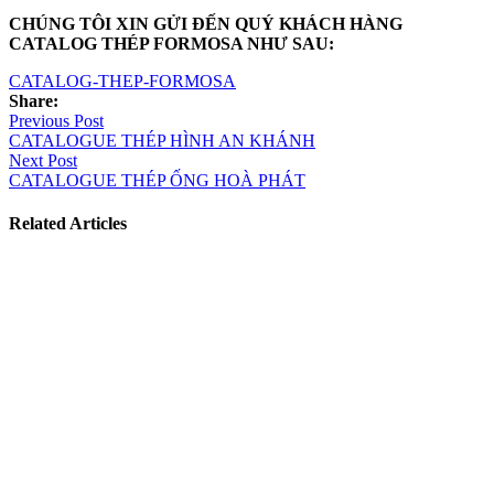
CHÚNG TÔI XIN GỬI ĐẾN QUÝ KHÁCH HÀNG
CATALOG THÉP FORMOSA NHƯ SAU:
CATALOG-THEP-FORMOSA
Share:
Điều
Previous Post
CATALOGUE THÉP HÌNH AN KHÁNH
hướng
Next Post
bài
CATALOGUE THÉP ỐNG HOÀ PHÁT
viết
Related Articles