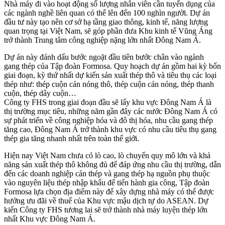
Nhà máy đi vào hoạt động số lượng nhân viên cần tuyển dụng của
các ngành nghề liên quan có thể lên đến 100 nghìn người. Dự án
đầu tư này tạo nên cơ sở hạ tầng giao thông, kinh tế, năng lượng
quan trọng tại Việt Nam, sẽ góp phần đưa Khu kinh tế Vũng Áng
trở thành Trung tâm công nghiệp nặng lớn nhất Đông Nam Á.
Dự án này đánh dấu bước ngoặt đầu tiên bước chân vào ngành
gang thép của Tập đoàn Formosa. Quy hoạch dự án gồm hai kỳ bốn
giai đoạn, kỳ thứ nhất dự kiến sản xuất thép thô và tiêu thụ các loại
thép như: thép cuộn cán nóng thô, thép cuộn cán nóng, thép thanh
cuộn, thép dây cuộn…
Công ty FHS trong giai đoạn đầu sẽ lấy khu vực Đông Nam Á là
thị trường mục tiêu, những năm gần đây các nước Đông Nam Á có
sự phát triển về công nghiệp hóa và đô thị hóa, nhu cầu gang thép
tăng cao, Đông Nam Á trở thành khu vực có nhu cầu tiêu thụ gang
thép gia tăng nhanh nhất trên toàn thế giới.
Hiện nay Việt Nam chưa có lò cao, lò chuyển quy mô lớn và khả
năng sản xuất thép thô không đủ để đáp ứng nhu cầu thị trường, dẫn
đến các doanh nghiệp cán thép và gang thép hạ nguồn phụ thuộc
vào nguyên liệu thép nhập khẩu để tiến hành gia công, Tập đoàn
Formosa lựa chọn địa điểm này để xây dựng nhà máy có thể được
hưởng ưu đãi về thuế của Khu vực mậu dịch tự do ASEAN. Dự
kiến Công ty FHS tương lai sẽ trở thành nhà máy luyện thép lớn
nhất Khu vực Đông Nam Á.