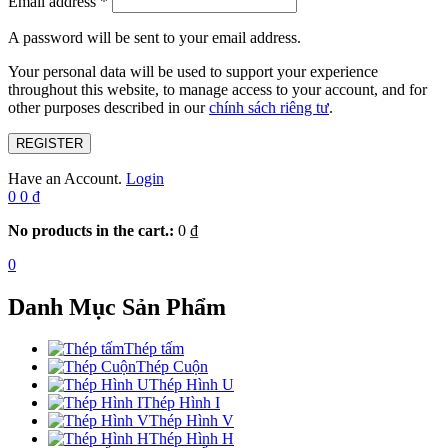
Email address
*
A password will be sent to your email address.
Your personal data will be used to support your experience
throughout this website, to manage access to your account, and for
other purposes described in our
chính sách riêng tư
.
REGISTER
Have an Account.
Login
0
0
₫
No products in the cart.:
0
₫
0
Danh Mục Sản Phẩm
Thép tấm
Thép Cuộn
Thép Hình U
Thép Hình I
Thép Hình V
Thép Hình H