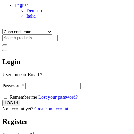
English
Deutsch
Italia
Login
Username or Email
*
Password
*
Remember me
Lost your password?
No account yet?
Create an account
Register