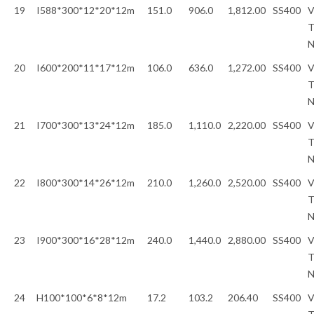
19
I588*300*12*20*12m
151.0
906.0
1,812.00
SS400
V
T
20
I600*200*11*17*12m
106.0
636.0
1,272.00
SS400
V
T
21
I700*300*13*24*12m
185.0
1,110.0
2,220.00
SS400
V
T
22
I800*300*14*26*12m
210.0
1,260.0
2,520.00
SS400
V
T
23
I900*300*16*28*12m
240.0
1,440.0
2,880.00
SS400
V
T
24
H100*100*6*8*12m
17.2
103.2
206.40
SS400
V