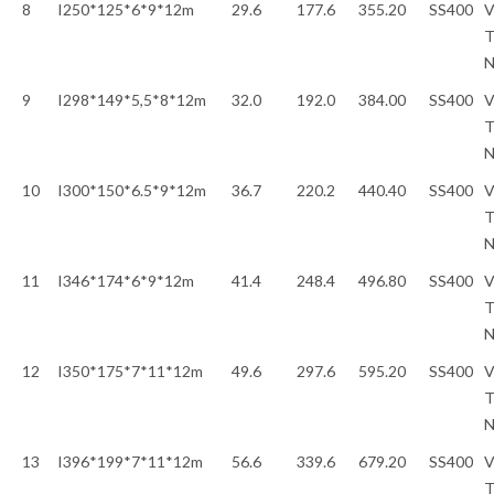
8
I250*125*6*9*12m
29.6
177.6
355.20
SS400
V
T
9
I298*149*5,5*8*12m
32.0
192.0
384.00
SS400
V
T
10
I300*150*6.5*9*12m
36.7
220.2
440.40
SS400
V
T
11
I346*174*6*9*12m
41.4
248.4
496.80
SS400
V
T
12
I350*175*7*11*12m
49.6
297.6
595.20
SS400
V
T
13
I396*199*7*11*12m
56.6
339.6
679.20
SS400
V
T