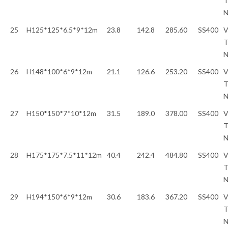
T
25
H125*125*6.5*9*12m
23.8
142.8
285.60
SS400
V
T
26
H148*100*6*9*12m
21.1
126.6
253.20
SS400
V
T
27
H150*150*7*10*12m
31.5
189.0
378.00
SS400
V
T
28
H175*175*7.5*11*12m
40.4
242.4
484.80
SS400
V
T
29
H194*150*6*9*12m
30.6
183.6
367.20
SS400
V
T