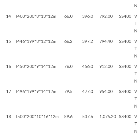
14
I400*200*8*13*12m
66.0
396.0
792.00
SS400
V
T
15
I446*199*8*12*12m
66.2
397.2
794.40
SS400
V
T
16
I450*200*9*14*12m
76.0
456.0
912.00
SS400
V
T
17
I496*199*9*14*12m
79.5
477.0
954.00
SS400
V
T
18
I500*200*10*16*12m
89.6
537.6
1,075.20
SS400
V
T