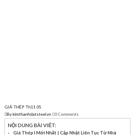
GIÁ THÉP
Th11
05
By kimthanhdatsteel.vn
0 Comments
NỘI DUNG BÀI VIẾT:
Giá Thép I Mới Nhất | Cập Nhật Liên Tục Từ Nhà