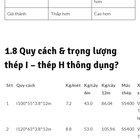
hơn
Giá thành
Thấp hơn
Cao hơn
1.8 Quy cách & trọng lượng
thép I – thép H thông dụng?
Stt
Quy cách
Kg/mét
Kg/cây
Kg/cây
Mác
X
6m
12m
thép
x
1
I100*55*3.8*12m
7.2
43.0
86.04
SS400
V
T
2
I120*63*3.8*12m
8.8
53.0
105.96
SS400
V
T