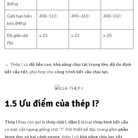
(MPa)
Giới hạn bền
400–510
490–610
400–550
kéo (MPa)
Độ giãn dài
≥ 23
≥ 22
≥ 20
(%)
→ Thép I có
độ bền cao
,
khả năng chịu tải trọng lớn
,
độ ổn định
kết cấu tốt
, phù hợp cho
công trình kết cấu chịu lực
.
1.5 Ưu điểm của thép I?
Thép I
(hay còn gọi là
thép chữ I, dầm I
) là loại
thép hình kết cấu
có mặt cắt ngang giống chữ “I”. Với thiết kế đặc trưng gồm
phần
bụng dọc và hai cánh ngang
, thép I có
khả năng chịu lực tốt
,