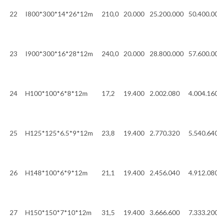
22
I800*300*14*26*12m
210,0
20.000
25.200.000
50.400.0
23
I900*300*16*28*12m
240,0
20.000
28.800.000
57.600.0
24
H100*100*6*8*12m
17,2
19.400
2.002.080
4.004.16
25
H125*125*6.5*9*12m
23,8
19.400
2.770.320
5.540.64
26
H148*100*6*9*12m
21,1
19.400
2.456.040
4.912.08
27
H150*150*7*10*12m
31,5
19.400
3.666.600
7.333.20