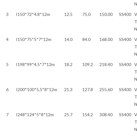
3
I150*72*4.8*12m
12.5
75.0
150.00
SS400
V
T
4
I150*75*5*7*12m
14.0
84.0
168.00
SS400
V
T
5
I198*99*4.5*7*12m
18.2
109.2
218.40
SS400
V
T
6
I200*100*5,5*8*12m
21.3
127.8
255.60
SS400
V
T
7
I248*124*5*8*12m
25.7
154.2
308.40
SS400
V
T