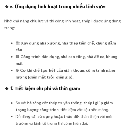
🔹
e. Ứng dụng linh hoạt trong nhiều lĩnh vực:
Nhờ khả năng chịu lực và thi công linh hoạt, thép I được ứng dụng
trong:
🏗️
Xây dựng nhà xưởng, nhà thép tiền chế, khung dầm
cầu.
🏢
Công trình dân dụng, nhà cao tầng, nhà để xe, khung
mái.
⚙️
Cơ khí chế tạo, kết cấu giàn khoan, công trình năng
lượng (điện mặt trời, điện gió).
🔹
f. Tiết kiệm chi phí và thời gian:
So với bê tông cốt thép truyền thống,
thép I giúp giảm
trọng lượng công trình
, tiết kiệm vật liệu nền móng.
Dễ dàng
tái sử dụng hoặc tháo dỡ
, thân thiện với môi
trường và kinh tế trong thi công hiện đại.