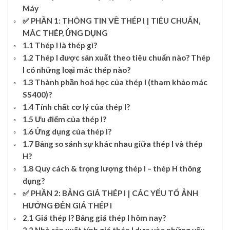
Máy
✅ PHẦN 1: THÔNG TIN VỀ THÉP I | TIÊU CHUẨN,
MÁC THÉP, ỨNG DỤNG
1.1 Thép I là thép gì?
1.2 Thép I được sản xuất theo tiêu chuẩn nào? Thép
I có những loại mác thép nào?
1.3 Thành phần hoá học của thép I (tham khảo mác
SS400)?
1.4 Tính chất cơ lý của thép I?
1.5 Ưu điểm của thép I?
1.6 Ứng dụng của thép I?
1.7 Bảng so sánh sự khác nhau giữa thép I và thép
H?
1.8 Quy cách & trọng lượng thép I – thép H thông
dụng?
✅ PHẦN 2: BẢNG GIÁ THÉP I | CÁC YẾU TỐ ẢNH
HƯỞNG ĐẾN GIÁ THÉP I
2.1 Giá thép I? Bảng giá thép I hôm nay?