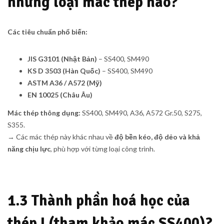
những loại mác thép nào?
Các tiêu chuẩn phổ biến:
JIS G3101 (Nhật Bản)
– SS400, SM490
KS D 3503 (Hàn Quốc)
– SS400, SM490
ASTM A36 / A572 (Mỹ)
EN 10025 (Châu Âu)
Mác thép thông dụng:
SS400, SM490, A36, A572 Gr.50, S275,
S355.
→ Các mác thép này khác nhau về
độ bền kéo, độ dẻo và khả
năng chịu lực
, phù hợp với từng loại công trình.
1.3 Thành phần hoá học của
thép I (tham khảo mác SS400)?