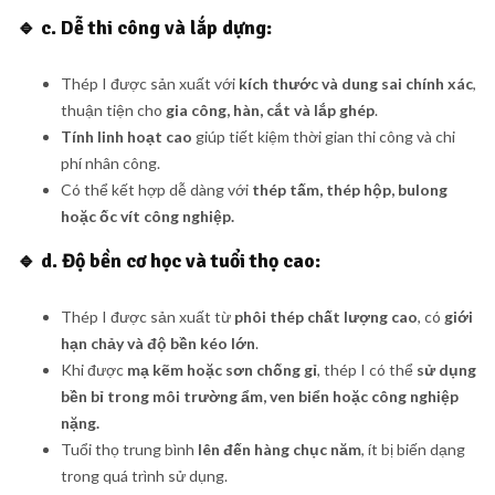
🔹
c. Dễ thi công và lắp dựng:
Thép I được sản xuất với
kích thước và dung sai chính xác
,
thuận tiện cho
gia công, hàn, cắt và lắp ghép
.
Tính linh hoạt cao
giúp tiết kiệm thời gian thi công và chi
phí nhân công.
Có thể kết hợp dễ dàng với
thép tấm, thép hộp, bulong
hoặc ốc vít công nghiệp.
🔹
d. Độ bền cơ học và tuổi thọ cao:
Thép I được sản xuất từ
phôi thép chất lượng cao
, có
giới
hạn chảy và độ bền kéo lớn
.
Khi được
mạ kẽm hoặc sơn chống gỉ
, thép I có thể
sử dụng
bền bỉ trong môi trường ẩm, ven biển hoặc công nghiệp
nặng.
Tuổi thọ trung bình
lên đến hàng chục năm
, ít bị biến dạng
trong quá trình sử dụng.