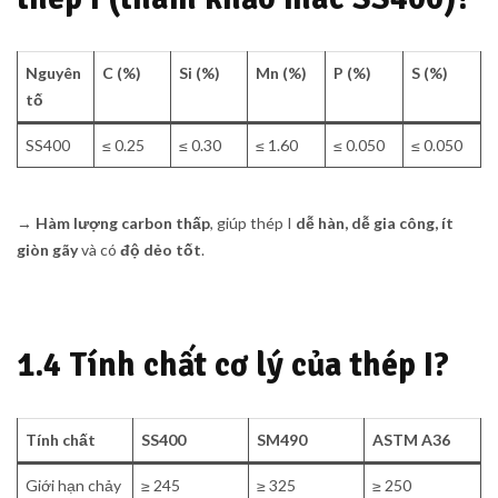
Nguyên
C (%)
Si (%)
Mn (%)
P (%)
S (%)
tố
SS400
≤ 0.25
≤ 0.30
≤ 1.60
≤ 0.050
≤ 0.050
→
Hàm lượng carbon thấp
, giúp thép I
dễ hàn, dễ gia công, ít
giòn gãy
và có
độ dẻo tốt
.
1.4 Tính chất cơ lý của thép I?
Tính chất
SS400
SM490
ASTM A36
Giới hạn chảy
≥ 245
≥ 325
≥ 250