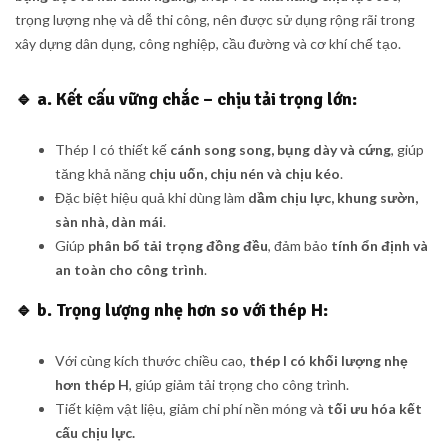
trọng lượng nhẹ và dễ thi công, nên được sử dụng rộng rãi trong
xây dựng dân dụng, công nghiệp, cầu đường và cơ khí chế tạo.
🔹
a. Kết cấu vững chắc – chịu tải trọng lớn:
Thép I có thiết kế
cánh song song, bụng dày và cứng
, giúp
tăng khả năng
chịu uốn, chịu nén và chịu kéo
.
Đặc biệt hiệu quả khi dùng làm
dầm chịu lực, khung sườn,
sàn nhà, dàn mái
.
Giúp
phân bổ tải trọng đồng đều
, đảm bảo
tính ổn định và
an toàn cho công trình
.
🔹
b. Trọng lượng nhẹ hơn so với thép H:
Với cùng kích thước chiều cao,
thép I có khối lượng nhẹ
hơn thép H
, giúp giảm tải trọng cho công trình.
Tiết kiệm vật liệu, giảm chi phí nền móng và
tối ưu hóa kết
cấu chịu lực.