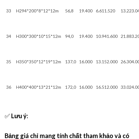
33
H294*200*8*12*12m
56,8
19.400
6.611.520
13.223.0
34
H300*300*10*15*12m
94,0
19.400
10.941.600
21.883.2
35
H350*350*12*19*12m
137,0
16.000
13.152.000
26.304.0
36
H400*400*13*21*12m
172,0
16.000
16.512.000
33.024.0
✅
Lưu ý:
Bảng giá chỉ mang tính chất tham khảo và có