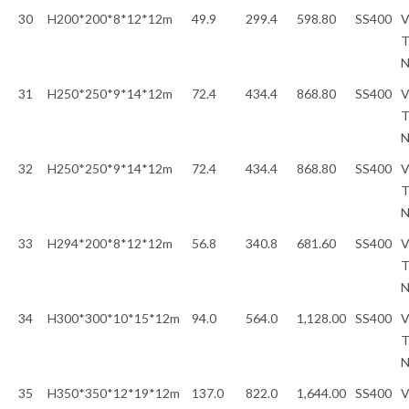
30
H200*200*8*12*12m
49.9
299.4
598.80
SS400
V
T
31
H250*250*9*14*12m
72.4
434.4
868.80
SS400
V
T
32
H250*250*9*14*12m
72.4
434.4
868.80
SS400
V
T
33
H294*200*8*12*12m
56.8
340.8
681.60
SS400
V
T
34
H300*300*10*15*12m
94.0
564.0
1,128.00
SS400
V
T
35
H350*350*12*19*12m
137.0
822.0
1,644.00
SS400
V