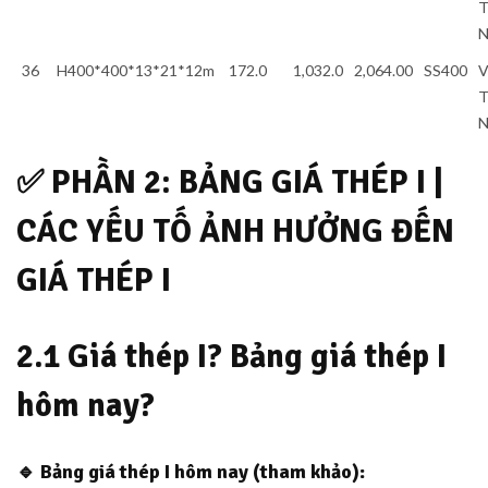
T
36
H400*400*13*21*12m
172.0
1,032.0
2,064.00
SS400
V
T
✅
PHẦN 2: BẢNG GIÁ THÉP I |
CÁC YẾU TỐ ẢNH HƯỞNG ĐẾN
GIÁ THÉP I
2.1 Giá thép I? Bảng giá thép I
hôm nay?
🔹
Bảng giá thép I hôm nay (tham khảo):