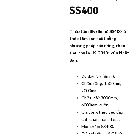
viết
SS400
Thép tấm 8ly (8mm) SS400 là
thép tấm sản xuất bằng
phương pháp cán nóng, theo
tiêu chuẩn JIS G3101 của Nhật
Bản.
Độ dày: 8ly (8mm).
Chiều rộng: 1500mm,
2000mm.
Chiều dài: 3000mm,
6000mm, cuộn.
Gia công theo yêu cầu:
cắt, chấn, uốn, dập…
Mác thép: SS400.
Tiêu chuẩn: JIS G3101.