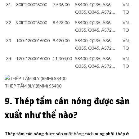
31
80li*2000*6000
7.536,00
SS400, Q235, A36,
VN,
Q355, Q345, A572…
TQ
32
90li*2000*6000
8.478,00
SS400, Q235, A36,
VN,
Q355, Q345, A572…
TQ
33
100li*2000*6000
9.420,00
SS400, Q235, A36,
VN,
Q355, Q345, A572…
TQ
34
120li*2000*6000
11.304,00
SS400, Q235, A36,
VN,
Q355, Q345, A572…
TQ
THÉP TẤM 8LY (8MM) SS400
9. Thép tấm cán nóng được sản
xuất như thế nào?
Thép tấm cán nóng
được sản xuất bằng cách
nung phôi thép ở