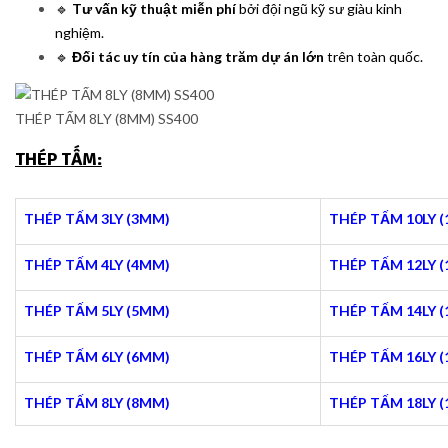
🔹
Tư vấn kỹ thuật miễn phí
bởi đội ngũ kỹ sư giàu kinh
nghiệm.
🔹
Đối tác uy tín của hàng trăm dự án lớn
trên toàn quốc.
THÉP TẤM 8LY (8MM) SS400
THÉP TẤM:
THÉP TẤM 3LY (3MM)
THÉP TẤM 10LY 
THÉP TẤM 4LY (4MM)
THÉP TẤM 12LY 
THÉP TẤM 5LY (5MM)
THÉP TẤM 14LY 
THÉP TẤM 6LY (6MM)
THÉP TẤM 16LY 
THÉP TẤM 8LY (8MM)
THÉP TẤM 18LY 