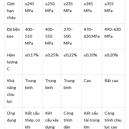
Giới
≥245
≥250
≥235
≥345
≥355
hạn
MPa
MPa
MPa
MPa
MPa
chảy
Độ bền
400–
400–
370–
470–
490–630
kéo
510
550
500
630 MPa
MPa
MPa
MPa
MPa
Hàm
≤0.17%
≤0.25%
≤0.22%
≤0.20%
≤0.20%
lượng
C
Khả
Trung
Trung
Trung
Cao
Rất cao
năng
bình
bình
bình
chịu
lực
Ứng
Kết cấu
Kết
Công
Kết cấu
Công
dụng
thép, cơ
cấu xây
trình
tải trọng
trình chịu
khí
dựng
dân
lớn
lực cao