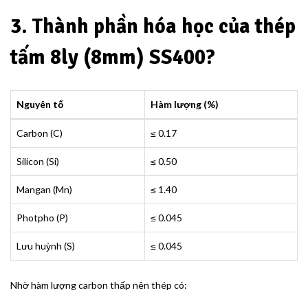
3. Thành phần hóa học của thép
tấm 8ly (8mm) SS400?
Nguyên tố
Hàm lượng (%)
Carbon (C)
≤ 0.17
Silicon (Si)
≤ 0.50
Mangan (Mn)
≤ 1.40
Photpho (P)
≤ 0.045
Lưu huỳnh (S)
≤ 0.045
Nhờ hàm lượng carbon thấp nên thép có: