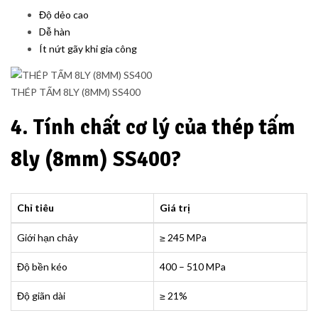
Độ dẻo cao
Dễ hàn
Ít nứt gãy khi gia công
THÉP TẤM 8LY (8MM) SS400
4. Tính chất cơ lý của thép tấm
8ly (8mm) SS400?
Chỉ tiêu
Giá trị
Giới hạn chảy
≥ 245 MPa
Độ bền kéo
400 – 510 MPa
Độ giãn dài
≥ 21%