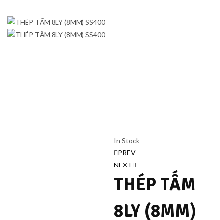
In Stock
Điều
PREV
NEXT
hướng
THÉP TẤM
bài
8LY (8MM)