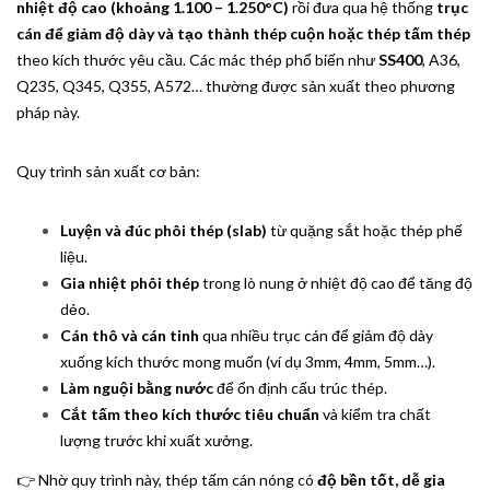
nhiệt độ cao (khoảng 1.100 – 1.250°C)
rồi đưa qua hệ thống
trục
cán để giảm độ dày và tạo thành thép cuộn hoặc thép tấm thép
theo kích thước yêu cầu. Các mác thép phổ biến như
SS400
, A36,
Q235, Q345, Q355, A572… thường được sản xuất theo phương
pháp này.
Quy trình sản xuất cơ bản:
Luyện và đúc phôi thép (slab)
từ quặng sắt hoặc thép phế
liệu.
Gia nhiệt phôi thép
trong lò nung ở nhiệt độ cao để tăng độ
dẻo.
Cán thô và cán tinh
qua nhiều trục cán để giảm độ dày
xuống kích thước mong muốn (ví dụ 3mm, 4mm, 5mm…).
Làm nguội bằng nước
để ổn định cấu trúc thép.
Cắt tấm theo kích thước tiêu chuẩn
và kiểm tra chất
lượng trước khi xuất xưởng.
👉 Nhờ quy trình này, thép tấm cán nóng có
độ bền tốt, dễ gia