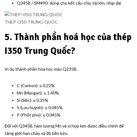
Q345B / SM490: dùng cho kết cấu chịu tải lớn, nhịp dài
THEP-I350-TRUNG-QUOC
5. Thành phần hoá học của thép
I350 Trung Quốc?
Ví dụ thành phần hóa học mác Q235B:
C (Carbon): ≤ 0.22%
Mn (Mangan): ≤ 1.40%
Si (Silic): ≤ 0.35%
S (Lưu huỳnh): ≤ 0.045%
P (Phốt pho): ≤ 0.045%
Đối với Q345B, hàm lượng Mn và vi hợp kim được điều chỉnh để
tăng giới hạn chảy và độ bền kéo.