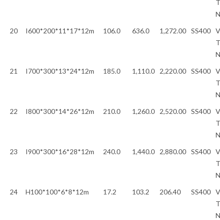
T
20
I600*200*11*17*12m
106.0
636.0
1,272.00
SS400
V
T
21
I700*300*13*24*12m
185.0
1,110.0
2,220.00
SS400
V
T
22
I800*300*14*26*12m
210.0
1,260.0
2,520.00
SS400
V
T
23
I900*300*16*28*12m
240.0
1,440.0
2,880.00
SS400
V
T
24
H100*100*6*8*12m
17.2
103.2
206.40
SS400
V
T