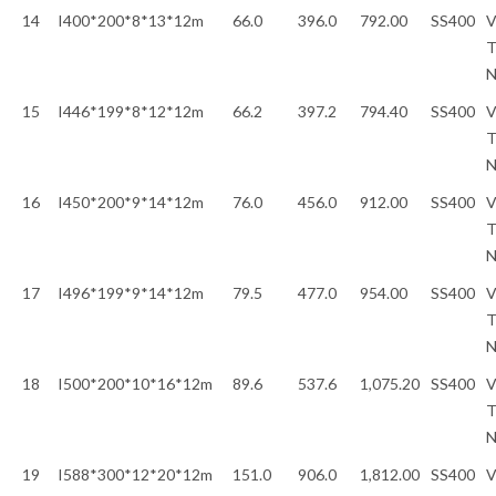
14
I400*200*8*13*12m
66.0
396.0
792.00
SS400
V
T
15
I446*199*8*12*12m
66.2
397.2
794.40
SS400
V
T
16
I450*200*9*14*12m
76.0
456.0
912.00
SS400
V
T
17
I496*199*9*14*12m
79.5
477.0
954.00
SS400
V
T
18
I500*200*10*16*12m
89.6
537.6
1,075.20
SS400
V
T
19
I588*300*12*20*12m
151.0
906.0
1,812.00
SS400
V