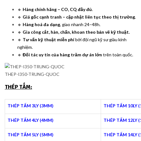
🔹
Hàng chính hãng – CO, CQ đầy đủ
.
🔹
Giá gốc cạnh tranh – cập nhật liên tục theo thị trường
.
🔹
Hàng hoá đa dạng
, giao nhanh 24–48h.
🔹
Gia công cắt, hàn, chấn, khoan theo bản vẽ kỹ thuật.
🔹
Tư vấn kỹ thuật miễn phí
bởi đội ngũ kỹ sư giàu kinh
nghiệm.
🔹
Đối tác uy tín của hàng trăm dự án lớn
trên toàn quốc.
THEP-I350-TRUNG-QUOC
THÉP TẤM:
THÉP TẤM 3LY (3MM)
THÉP TẤM 10LY 
THÉP TẤM 4LY (4MM)
THÉP TẤM 12LY 
THÉP TẤM 5LY (5MM)
THÉP TẤM 14LY 