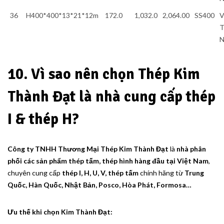
36
H400*400*13*21*12m
172.0
1,032.0
2,064.00
SS400
V
T
10. Vì sao nên chọn Thép Kim
Thành Đạt là nhà cung cấp thép
I & thép H?
Công ty TNHH Thương Mại Thép Kim Thành Đạt
là
nhà phân
phối các sản phẩm thép tấm, thép hình hàng đầu tại Việt Nam
,
chuyên cung cấp
thép I, H, U, V, thép tấm
chính hãng từ
Trung
Quốc, Hàn Quốc, Nhật Bản, Posco, Hòa Phát, Formosa…
Ưu thế khi chọn Kim Thành Đạt: