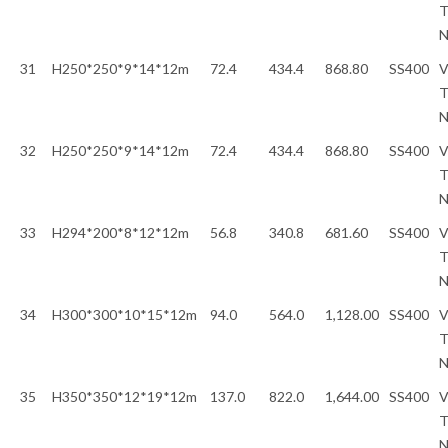
T
31
H250*250*9*14*12m
72.4
434.4
868.80
SS400
V
T
32
H250*250*9*14*12m
72.4
434.4
868.80
SS400
V
T
33
H294*200*8*12*12m
56.8
340.8
681.60
SS400
V
T
34
H300*300*10*15*12m
94.0
564.0
1,128.00
SS400
V
T
35
H350*350*12*19*12m
137.0
822.0
1,644.00
SS400
V
T