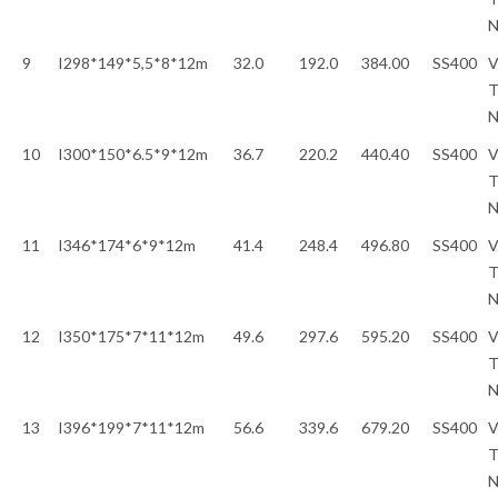
9
I298*149*5,5*8*12m
32.0
192.0
384.00
SS400
V
T
10
I300*150*6.5*9*12m
36.7
220.2
440.40
SS400
V
T
11
I346*174*6*9*12m
41.4
248.4
496.80
SS400
V
T
12
I350*175*7*11*12m
49.6
297.6
595.20
SS400
V
T
13
I396*199*7*11*12m
56.6
339.6
679.20
SS400
V
T