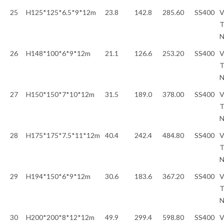
25
H125*125*6.5*9*12m
23.8
142.8
285.60
SS400
V
T
26
H148*100*6*9*12m
21.1
126.6
253.20
SS400
V
T
27
H150*150*7*10*12m
31.5
189.0
378.00
SS400
V
T
28
H175*175*7.5*11*12m
40.4
242.4
484.80
SS400
V
T
29
H194*150*6*9*12m
30.6
183.6
367.20
SS400
V
T
30
H200*200*8*12*12m
49.9
299.4
598.80
SS400
V