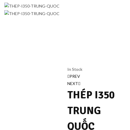
In Stock
Điều
PREV
NEXT
hướng
THÉP I350
bài
TRUNG
viết
QUỐC