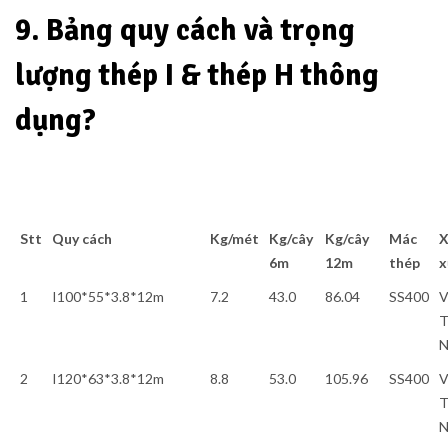
9. Bảng quy cách và trọng
lượng thép I & thép H thông
dụng?
Stt
Quy cách
Kg/mét
Kg/cây
Kg/cây
Mác
X
6m
12m
thép
x
1
I100*55*3.8*12m
7.2
43.0
86.04
SS400
V
T
2
I120*63*3.8*12m
8.8
53.0
105.96
SS400
V
T