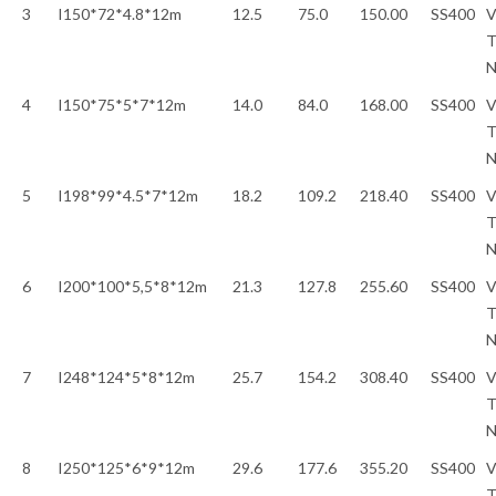
3
I150*72*4.8*12m
12.5
75.0
150.00
SS400
V
T
4
I150*75*5*7*12m
14.0
84.0
168.00
SS400
V
T
5
I198*99*4.5*7*12m
18.2
109.2
218.40
SS400
V
T
6
I200*100*5,5*8*12m
21.3
127.8
255.60
SS400
V
T
7
I248*124*5*8*12m
25.7
154.2
308.40
SS400
V
T
8
I250*125*6*9*12m
29.6
177.6
355.20
SS400
V
T