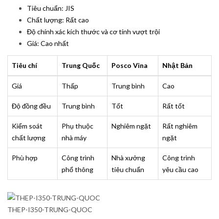
Tiêu chuẩn: JIS
Chất lượng: Rất cao
Độ chính xác kích thước và cơ tính vượt trội
Giá: Cao nhất
Tiêu chí
Trung Quốc
Posco Vina
Nhật Bản
Giá
Thấp
Trung bình
Cao
Độ đồng đều
Trung bình
Tốt
Rất tốt
Kiểm soát
Phụ thuộc
Nghiêm ngặt
Rất nghiêm
chất lượng
nhà máy
ngặt
Phù hợp
Công trình
Nhà xưởng
Công trình
phổ thông
tiêu chuẩn
yêu cầu cao
THEP-I350-TRUNG-QUOC