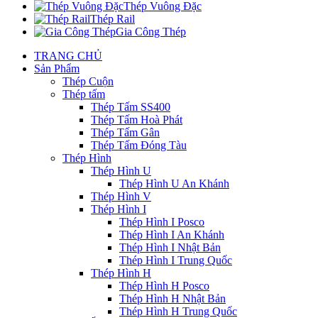
Thép Vuông Đặc
Thép Rail
Gia Công Thép
TRANG CHỦ
Sản Phẩm
Thép Cuộn
Thép tấm
Thép Tấm SS400
Thép Tấm Hoà Phát
Thép Tấm Gân
Thép Tấm Đóng Tàu
Thép Hình
Thép Hình U
Thép Hình U An Khánh
Thép Hình V
Thép Hình I
Thép Hình I Posco
Thép Hình I An Khánh
Thép Hình I Nhật Bản
Thép Hình I Trung Quốc
Thép Hình H
Thép Hình H Posco
Thép Hình H Nhật Bản
Thép Hình H Trung Quốc