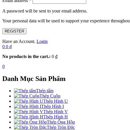
Email address
*
A password will be sent to your email address.
Your personal data will be used to support your experience throughout
REGISTER
Have an Account.
Login
0
0
₫
No products in the cart.:
0
₫
0
Danh Mục Sản Phẩm
Thép tấm
Thép Cuộn
Thép Hình U
Thép Hình I
Thép Hình V
Thép Hình H
Thép Ống Hộp
Thép Tròn Đặc