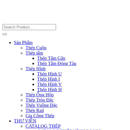
Sản Phẩm
Thép Cuộn
Thép tấm
Thép Tấm Gân
Thép Tấm Đóng Tàu
Thép Hình
Thép Hình U
Thép Hình I
Thép Hình V
Thép Hình H
Thép Ống Hộp
Thép Tròn Đặc
Thép Vuông Đặc
Thép Rail
Gia Công Thép
THƯ VIỆN
CATALOG THÉP