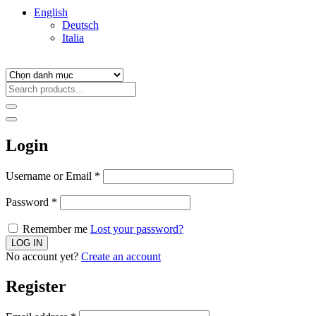
English
Deutsch
Italia
Login
Username or Email
*
Password
*
Remember me
Lost your password?
No account yet?
Create an account
Register